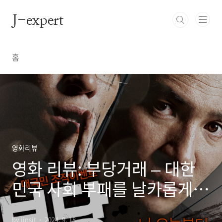
본문 바로가기
J-expert
홈
영화리뷰
영화 리뷰: 부당거래 – 대한
민국 사회 부패를 날카롭게
파헤치다
by jinsit
2024. 9. 18.