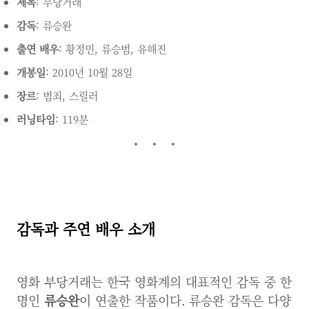
제목
: 부당거래
감독
: 류승완
출연 배우
: 황정민, 류승범, 유해진
개봉일
: 2010년 10월 28일
장르
: 범죄, 스릴러
러닝타임
: 119분
감독과 주연 배우 소개
영화 부당거래는 한국 영화계의 대표적인 감독 중 한
명인
류승완
이 연출한 작품이다. 류승완 감독은 다양