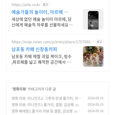
https://arte.co.kr
광고
예술가들의 놀이터, 아르떼 대한
민국 문화예술 플랫폼
세상에 없던 예술 놀이터 아르떼, 당
신에게 예술적 하루를 선물하세요
클래식과 미술, 연극과 영화와 문학
까지 누구나 칼럼니스트가 될 수 있
습니다.
https://map.naver.com/p/entry/place/17570866
광고
00
남포동 카페 신창동커피
남포동 카페 제철 과일 케이크, 빙수
,파르페를 넓고 쾌적한 공간에서 즐
기세요
'
영화리뷰
' 카테고리의 다른 글
영화 리뷰: 미니언즈2: 그루의 탄생 줄거리, 리뷰,
2024.09.19
결말, 감상평
영화 리뷰: 미니언즈1 줄거리, 결말, 감상평
2024.09.19
(0)
(2)
영화 베테랑1 줄거리 리뷰 및 결말, 감상평
2024.09.18
(3)