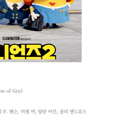
e of Gru)
 P. 헨슨, 미셸 여, 알란 아킨, 줄리 앤드류스