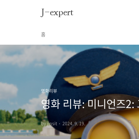
본문 바로가기
J-expert
홈
영화리뷰
영화 리뷰: 미니언즈2:
by jinsit
2024. 9. 19.