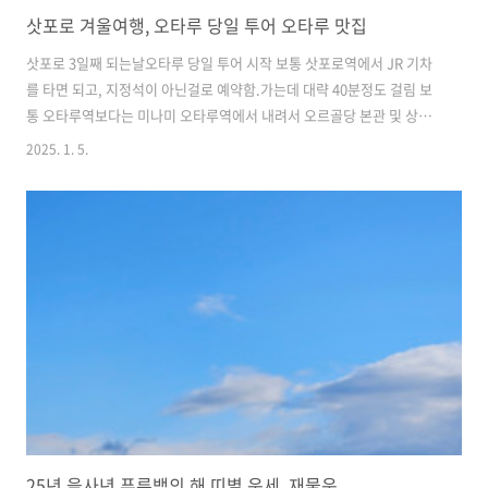
삿포로 겨울여행, 오타루 당일 투어 오타루 맛집
삿포로 3일째 되는날오타루 당일 투어 시작 보통 삿포로역에서 JR 기차
를 타면 되고, 지정석이 아닌걸로 예약함.가는데 대략 40분정도 걸림 보
통 오타루역보다는 미나미 오타루역에서 내려서 오르골당 본관 및 상점
거리를 걸어가는 코스를 추천 미나미 오타루역(IN) → 오타루역
2025. 1. 5.
(OUT) 미나미 오타루역 너무 예쁘다 오르골당 상점 구경.. 예쁜 오르
골들이 많지만 가격이 너무 비쌈..사람들도 너무 많다 모두가 다 오르골
이다 르타오 본점에는 사람이 너무 많아서,, 케이크는 구경만 하고 아이
스크림만 먹음 오타루 운하 및 경치들도 구경 오타루 근처 거리 풍
경 오늘의 저녁을 예약한 스시오마카세 집으로 출발..그곳은 스시나카무
라! https://maps.app.goo.gl/8vCWiGRqrfikE9..
25년 을사년 푸른뱀의 해 띠별 운세, 재물운