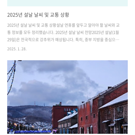
2025년 설날 날씨 및 교통 상황
2025년 설날 날씨 및 교통 상황설날 연휴를 앞두고 알아야 할 날씨와 교
통 정보를 모두 정리했습니다. 2025년 설날 날씨 전망2025년 설날(1월
29일)은 전국적으로 강추위가 예상됩니다. 특히, 중부 지방을 중심으로
대설 특보가 발효될 가능성이 높으며, 서울과 인천 지역에는 3~8cm의
2025. 1. 28.
눈이 내릴 것으로 기상청이 예보했습니다. 설날 아침 기온은 서울 기준으
로 영하 10도까지 떨어질 것으로 보이며, 체감 온도는 더욱 낮아질 전망
입니다.서쪽 지방에서는 많은 눈이 쌓일 가능성이 있으니, 빙판길에 대한
대비가 필요합니다. 귀성길에 나서는 분들은 차량에 스노우 체인과 응급
키트를 준비하고, 출발 전 기상 정보를 꼭 확인하세요. 교통 상황과 예상
혼잡 시간설날 연휴 동안 고속도로는 귀성객과 귀경객들로 인해 혼..