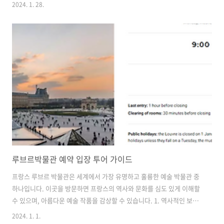
황도십이궁을 중심으로 별자리를 구분합니다. 여기에 속하는 별자리들
2024. 1. 28.
은 다음과 같습니다 ○ 양자리 (Aries): 3월 21일 - 4월 19일 양자리
(Aries)는 황도십이궁의 첫 번째 별자리로, 태양이 이 별자리를 지나가는
시기는 대략 3월 21일부터 4월 19일까지입니다. 양자리는 봄의 시작과
함께 오는 새로운 시작과 열정을 상징합니다. ○ 황소자리 (Taurus): 4
월 20일 - 5월 20일 황소자리(Taurus)는 황도십이궁의 두 번째 별자리
로, 태양이 이 별자리를 지나가는 시기는 대략 4월 2..
루브르박물관 예약 입장 투어 가이드
프랑스 루브르 박물관은 세계에서 가장 유명하고 훌륭한 예술 박물관 중
하나입니다. 이곳을 방문하면 프랑스의 역사와 문화를 심도 있게 이해할
수 있으며, 아름다운 예술 작품을 감상할 수 있습니다. 1. 역사적인 보물
의 집 루브르 박물관은 12세기에 왕립 궁전으로 시작되어 프랑스 역사와
2024. 1. 1.