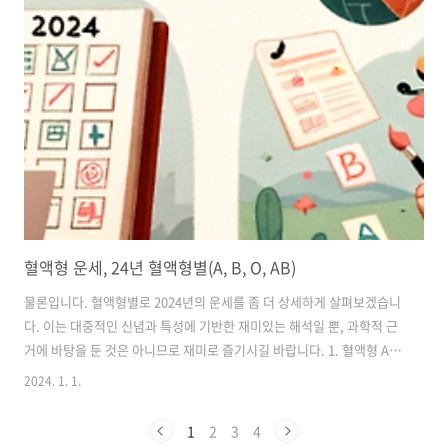
다른 A형과 잘 어울리며, 이는 공통된 세심함과 체계적인 접근 방식 때문
일 수 있습니다. B형과의 관계도 균형을 이루는 경향이 있습니다. B형의
자유분방함이 A형의 체계성을 보완할 수 있기 때문입니다. B형의 특징
과 궁합 성격: B형은 자유로운 영혼으로 여겨지며, 독립적이고, 창의적
인 경..
혈액형 운세, 24년 혈액형별(A, B, O, AB)
물론입니다. 혈액형별로 2024년의 운세를 좀 더 상세하게 살펴보겠습니
다. 이는 대중적인 신념과 특성에 기반한 재미있는 해석일 뿐, 과학적 근
거에 바탕을 둔 것은 아니므로 재미로 즐기시길 바랍니다. 1. 혈액형 A
(2024년 운세) 성향: 조직적이고 성실함, 세심함 사랑과 관계: 안정적인
2024. 1. 1.
관계를 추구하며, 깊은 유대감을 형성하기 좋은 해입니다. 파트너와의 소
통을 강화하고, 서로의 감정을 이해하려는 노력이 필요합니다. 경력과 재
1
2
3
4
무: 철저한 계획과 조직적인 접근이 성공의 열쇠입니다. 주의 깊게 기회