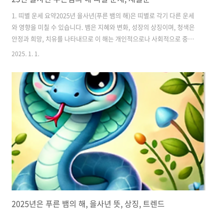
1. 띠별 운세 요약2025년 을사년(푸른 뱀의 해)은 띠별로 각기 다른 운세
와 영향을 미칠 수 있습니다. 뱀은 지혜와 변화, 성장의 상징이며, 청색은
안정과 희망, 치유를 나타내므로 이 해는 개인적으로나 사회적으로 중요
한 변화를 예고할 수 있습니다. 띠별로 어떤 영향을 받을지 간단히 살펴
2025. 1. 1.
보겠습니다. 쥐띠 운세 요약: 새로운 시작과 기회쥐띠는 을사년에 강한
직관력과 대인 관계에서의 유리함을 얻을 가능성이 큽니다. 사업이나 개
인적 목표를 새롭게 설정하기 좋은 시기입니다. 다만, 성급한 결정보다는
신중함이 필요합니다.추천 팁: 네트워크를 강화하고, 새로운 기술을 배
우는 데 시간을 투자하세요. 소띠운세 요약: 안정과 내실 다지기소띠는
을사년에 안정과 균형을 찾는 것이 중요합니다. 기존의 직장이나 사업에
서 성과..
2025년은 푸른 뱀의 해, 을사년 뜻, 상징, 트렌드