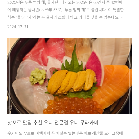
2025년은 푸른 뱀의 해, 을사년! 다가오는 2025년은 60간지 중 42번째
에 해당하는 을사년(乙巳年)으로, '푸른 뱀의 해'로 불립니다. 이 특별한
해는 '을'과 '사'라는 두 글자의 조합에서 그 의미를 찾을 수 있는데요. 을
(乙)은 청색을, 사(巳)는 뱀을 뜻합니다. 그래서 2025년은 청색과 뱀의
2024. 12. 31.
상징성을 바탕으로 한 해로 기대를 모으고 있습니다. 지금부터 푸른 뱀의
해가 가지는 의미, 2025년에 기대할 수 있는 것들, 그리고 이를 어떻게
활용하면 좋을지에 대해 재미있게 알아보겠습니다. 푸른 뱀의 상징성1.
청색, 희망과 치유의 색청색은 평화, 안정, 희망, 그리고 치유를 상징하는
색입니다. 2025년을 맞아 청색의 에너지는 많은 사람들에게 긍정적인 영
향을 미칠 것으로 기대됩니다. 특히, 불..
삿포로 맛집 추천 우니 전문점 우니 무라카미
홋카이도 삿포로 여행에서 꼭 빠질수 없는것은 바로 해산물 요리그중에