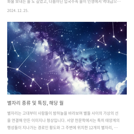
화물 보내는 줄 도 길었고, 다름아닌 입국수속 줄이 인생에서 역대급으로
길었음... 입국장 보안검사만 거의 3시간동안 줄서 있었고결국에는 비행
2024. 12. 25.
기 출발 5분전에 탑승..심지어 비행기 못탄 승객도 있어서, 짐을 다시 내
리느라 비행기가 1시간 지연 출발함... 비행기 기내 사진 찍어주고.. 3-3
열 배열이다. 3시간동안 입국장 줄섰고, 5분전 탑승에, 1시간 지연출
발... 너무 목도 마르고 배도 고팠다.. 기내식만을 기다렸고 바로 이어서
나온 기내식..메뉴는 해산물 덮밥인데, 맛은 그냥 그랬지만 배가 너무 고
파서 맛있게 먹었다.메뉴 구성은 단촐하다.. 빵과 파인..
별자리 종류 및 특징, 해당 월
별자리는 고대부터 사람들이 밤하늘을 바라보며 별들 사이의 가상의 선
을 연결해 만든 이미지나 형상입니다. 서양 천문학에서는 특히 태양계의
행성들이 지나가는 경로인 황도와 그 주변에 위치한 12개의 별자리, 즉