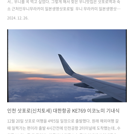
서.. 우니를 꼭 먹고 싶었다. 그렇게 해서 찾은 우니맛집은 삿포로역과 숙
소 근처인우니무라카미 일본생명삿포로빌 우니 무라카미 일본생명삿포
로빌 · 일본 〒060-0003 Hokkaido, Sapporo, Chuo Ward, Kita 3
2024. 12. 26.
Jonishi, 4 Chome−1−1★★★★☆ · 해산물 요리 전문식당
www.google.co.kr 점심 런치로 가는것이라 별도 예약은 안하고 갔는
데, 한 20분정도 웨이팅을 했다.만약 가실분들은 예약을 하고 가면 좋을
것 같다. 우니무라카미 가는길...아래 오른쪽 사진 건물의 지하1층으로
가면 바로 보인다. 벌써부터 웨이팅중인 사람들...근데 덮밥이라서.. 생
각보다 회전율이 빨라서 금방 대기가 빠진다.. ..
인천 삿포로(신치토세) 대한항공 KE769 이코노미 기내식
12월 20일 삿포로 여행을 4박5일 일정으로 출발했다. 원래 해외여행 갈
때 일찍가는 편이라 출발 4시간전에 인천공항 2터미널에 도착했는데..수