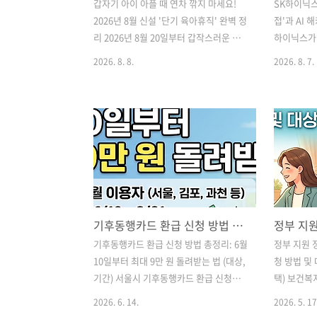
갑자기 아이 아플 때 연차 깎지 마세요!
SK하이닉스
2026년 8월 신설 '단기 육아휴직' 완벽 정
접'과 AI
리 2026년 8월 20일부터 갑작스러운 아
하이닉스가 
이 돌봄에 활용할 수 있는 연 1회 최대 2주
용 전형을 
2026. 8. 8.
2026. 8. 7.
'단기 육아휴직'이 시행됩니다. 자녀 방
개서를 폐지
학, 독감, 입원 시 급여를 받으며 사용할
문성 중심의
수 있는 단기 육아휴직 사유, 사용법, 그리
20~30분
고 배우자 출산전후휴가·유산휴가 확장
진행합니다.
소식까지 핵심만 빠르게 확인하세요! 갑
택이 주어지
자기 아이 아플 때 연차 깎지 마세요!
까지 한눈에
2026년 하반기 신설 '단기 육아휴직' 완
신입채용 대
벽 정리안녕하세요! 맞벌이 부모님들, 아
절 심층면
이가 갑자기 독감에 걸리거나 방학·휴교
를 준비하고
기후동행카드 환급 신청 방법 총정리: 6월 10일부터 최대 9만 원 돌려받는 법 (대상, 기간)
때문에 돌봄 공백이 생겼을 때 남은 연차
표된 파격적
끌어 쓰느라 식은땀 흘린 적 많으시죠?지
셨나요?지난
기후동행카드 환급 신청 방법 총정리: 6월
정부 지원 
금까지는 육아휴직을 최소 30일 이상 써
이번에는 
10일부터 최대 9만 원 돌려받는 법 (대상,
청 방법 및 
야 급여가 지급되어 며칠간의 돌봄 때문
반나절 심
기간) 서울시 기후동행카드 환급 신청이 6
택) 보건복
에 선뜻 ..
발표했습니다
월 10일부터 시작됩니다. 4월~6월 이용
어려움을 겪
2026. 6. 14.
2026. 5. 17
자라면 최대 9만 원까지 돌려받을 수 있는
심리상담 바