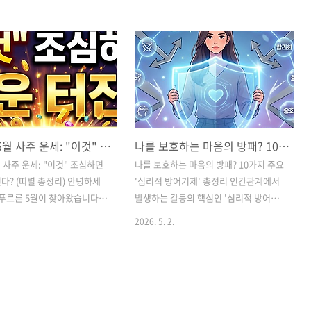
준 없이 최대 64만 원(8회) 상
스 앱을 통한 자동 지급 방식과 '문화가 있
심리상담 비용을 지원받을 수
는 날' 중복 할인으로 최저 4,000원에 관
상자 기준과 서류, 복지로 신청
람하는 방법을 지금 바로 확인하세요! 영
 확인하세요. 전 국민 정신건
화 관람 6,000원 할인권 225만 장 배포! 4
 바우처 신청 방법 및 대상 총
천 원에 영화 보는 법최근 영화 관람료 인
64만 원 지원)안녕하세요! 일
상으로 극장 나들이가 망설여지셨나요?
문득 찾아오는 우울감이나 불
드디어 기다리던 소식입니다! 문화체육관
 마음이 무거우셨던 적 있으
광부와 영화진흥위원회가 오는 5월 13일
2026년 5월 사주 운세: "이것" 조심하면 재물운 터진다? (띠별 총정리)
나를 보호하는 마음의 방패? 10가지 주요 '심리적 방어기제' 총정리
근 스트레스와 정서적 어려움
부터 영화 6,000원 할인권 225만 장을 선
 분들이 늘어나고 있지만, 비
착순으로 배포합니다.이번 사업은 2026
월 사주 운세: "이것" 조심하면
나를 보호하는 마음의 방패? 10가지 주요
문에 심리상담을 망설이는 분
년 추가경정예산을 통해 마련된 민생 안
다? (띠별 총정리) 안녕하세
'심리적 방어기제' 총정리 인간관계에서
많습니다.이러한 부담을 덜어
정 대책의 일환인데요. 특히 특정 날..
 푸르른 5월이 찾아왔습니다.
발생하는 갈등의 핵심인 '심리적 방어기
 보건복지부에서 ..
병오년(丙午年)의 열기가 서서히
제'를 심리학적으로 분석합니다. 부정, 투
2026. 5. 2.
이달, 과연 나의 재물운과 전
사, 합리화 등 주요 방어기제의 종류와 소
름은 어떻게 흘러갈까요?사주
위 '피해자 코스프레'라 불리는 행동의 원
 5월은 계사월(癸巳월)로,
인을 파악하여 더 건강한 멘탈 관리와 관
과 땅의 열기가 만나 변화무
계 개선을 위한 실질적인 팁을 제공합니
 만들어내는 시기입니다. 이
다. 인간관계가 편해지는 심리학: 방어기