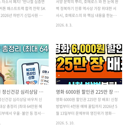
 자소서 폐지! '반나절 심층면
서양 문학의 뿌리, 호메로스 와 한 눈에 완
 해커톤 패스트트랙 합격 전략 SK
벽 정복하기 인류 역사상 가장 위대한 서
2026년 하반기 신입사원 채
사시, 호메로스의 와 핵심 내용을 한눈에
전면 개편합니다. 기존 자기소
정리합니다. 트로이 전쟁의 비극적 50일
2026. 8. 3.
하고 AI 활용 역량과 직무 전
과 오디세우스의 10년 모험담, 두 작품의
 신규 서식을 도입하며,
주제 의식 차이와 감상 포인트까지 부담
 면접 대신 '반나절 심층면접'을
없이 확인해 보세요! 서양 문학의 뿌리, 호
 주요 개편 사항, 서류 면제 혜
메로스 와 핵심 완벽 정리안녕하세요! 오
는 AI 해커톤, 상세 채용 일정
늘은 인류 역사상 가장 위대한 고전이자
 확인해 보세요. SK하이닉스
서양 문학의 시작점으로 불리는 호메로스
개편: 자소서 폐지부터 반나
의 두 대서사시, 와 에 대해 이야기해보려
접까지 총정리SK하이닉스 입사
고 합니다."제목은 들어봤지만 분량이 너
 계신 취준생 여러분, 최근 발
무 방대해서 엄두가 안 난다" 하시는 분들
정부 지원 정신건강 심리상담 바우처 신청 방법 및 대상 총정리 (최대 64만원 혜택)
영화 6000원 할인권 225만 장 배포! 신청 방법부터 4천원 예매 꿀팁까지
인 채용 방식 개편 소식 들으
많으시죠? 두 작품이 어떤 내용을 다루고
 6월 학력 제한 폐지에 이어,
있고, 왜 지금까지 인류의 필독서로 꼽히
정신건강 심리상담 바우처 신
영화 6000원 할인권 225만 장 배포! 신청
기존 자기소개서 전면 폐지와
는지 핵심만 쏙쏙 뽑아 가독성 있게 정리
대상 총정리 (최대 64만원 혜
방법부터 4천원 예매 꿀팁까지 2026년 5
층면접 도입이라는 큰 변화를
해 드릴게요. 1. 50일간의 격돌, 아킬레우
지부에서 우울·불안 등 정서적
월 13일부터 문체부와 영진위가 영화
. 단순..
스의 분노..
는 전 국민을 위해 '정신건강
6,000원 할인권 225만 장을 배포합니다.
.
2026. 5. 10.
우처 사업'을 시행합니다. 나
CGV, 롯데시네마, 메가박스 등 멀티플렉