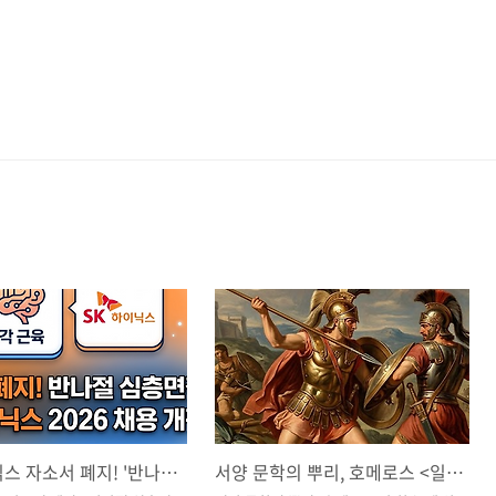
SK하이닉스 자소서 폐지! '반나절 심층면접'과 AI 해커톤 패스트트랙 합격 전략
서양 문학의 뿌리, 호메로스 <일리아스>와 <오디세이아> 한 눈에 완벽 정복하기