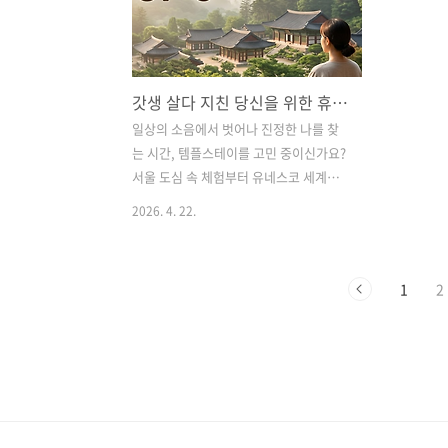
지날씨가 더워지면서 자외선 차단제는 이
번 달, 모
제 선택이 아닌 필수가 되었습니다. 하지
조심하면 막
만 단순히 얼굴에 슥슥 펴 바르는 것만으
다고 하는데
로는 부족합니다. 자외선은 국제암연구소
운세를 정리
갓생 살다 지친 당신을 위한 휴식, 전국 템플스테이 사찰 추천 TOP 6
(IARC)가 지정한 1급 발암물질로, 잘못된
을 결정짓는
방법으로 바르면 피부 노화는 물론 피부
가장 경계해
일상의 소음에서 벗어나 진정한 나를 찾
암 위험까지 높아질 수 있기 때문인데요.
인 결정(성
는 시간, 템플스테이를 고민 중이신가요?
오늘은 미국 피부과 전문의들이 경고하는
는 차분해
서울 도심 속 체험부터 유네스코 세계유
'자외선 차단제 사용 시 자..
화(火) 기운
산 사찰까지, 쉼과 명상이 있는 전국 템플
2026. 4. 22.
스테이 명소 6곳을 엄선해 소개합니다. 지
금 바로 마음의 평온을 예약해 보세요. 고
요한 사찰에서의 머무름, 마음을 채우는
1
2
템플스테이 사찰 6곳 추천 🪷안녕하세요!
숨 가쁘게 돌아가는 일상 속에서 가끔은
모든 것을 내려놓고 '정지 버튼'을 누르고
싶을 때가 있죠. 최근 MZ세대를 중심으로
**'디지털 디톡스'와 '리추얼 라이프'**가
유행하며 템플스테이의 인기가 그 어느
때보다 뜨겁습니다.실제로 인기 사찰은