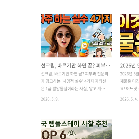
대상, 조건, 티머니 신청 방법을 쉽고 빠르
이와 소득 기
게 정리해 드립니다. 기후동행카드 환급
당의 전문 
신청 방법: 6월 10일부터 최대 9만 원 돌
있으니, 대
려받으세요! 안녕하세요! 요즘 고유가와
방법을 지금
물가 상승으로 대중교통비 부담이 만만치
강 심리상담
않으시죠? 이런 부담을 덜어드리기 위해
정리 (최대 
서울시에서 아주 반가운 소식을 가져왔습
상 속에서 
니다.바로 기후동행카드 이용자를 대상으
안감 때문에
선크림, 바르기만 하면 끝? 피부과 전문의가 경고하는 '치명적 실수' 4가지
로 한 환급 혜택인데요. 6월 10일부터 신
신가요? 최
청이 시작되었으며, 조건만 맞으면 최대 9
을 호소하는
선크림, 바르기만 하면 끝? 피부과 전문의
2026년 5
만 원까지 현금으로 돌려받을 수 있습니
싼 비용 때
가 경고하는 '치명적 실수' 4가지 자외선
재물운 터진
다. "내가 대상자가 맞을까?", "어떻게 신
들이 정말 
은 1급 발암물질이라는 사실, 알고 계셨나
요! 어느덧
청해야 ..
드리기 위해
요? 선크림을 발라도 효과를 못 보는 분들
2026년 
2026. 5. 9.
2026. 5. 4.
을 위해 미국 피부과 전문의들이 강조하
달아오르는 
는 올바른 자외선 차단제 사용법(적정량,
체적인 흐
덧바르는 주기, 놓치기 쉬운 부위)을 총정
명리학적으로
리해 드립니다. "선크림 믿었다가 낭패?"
하늘의 기운
피부과 전문의가 말하는 의외의 실수 4가
쌍한 흐름을