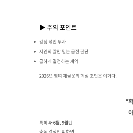
▶ 주의 포인트
감정 섞인 투자
지인의 말만 믿는 금전 판단
급하게 결정하는 계약
2026년 뱀띠 재물운의 핵심 조언은 이거다.
“
아
특히
4~6월, 9월
엔
충동 결정만 피하면