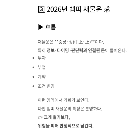
3️⃣ 2026년 뱀띠 재물운 💰
▶ 흐름
재물운은 **중상~상(中上~上)**이다.
특히
정보·타이밍·판단력과 연결된 돈
이 들어온다.
투자
부업
계약
조건 변경
이런 영역에서 기회가 보인다.
다만 뱀띠 재물운의 특징은 분명하다.
👉
크게 벌기보다,
위험을 피해 안정적으로 남긴다.