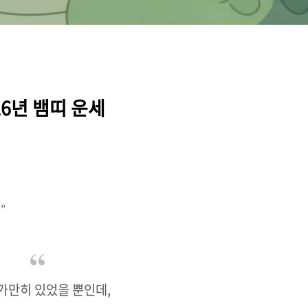
26년 뱀띠 운세
”
 가만히 있었을 뿐인데,